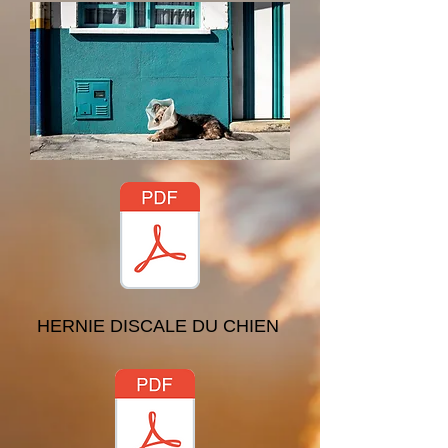
HERNIE DISCALE DU CHIEN