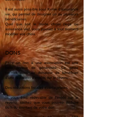
Il est aussi possible sous forme d’assurance
vie, qui permet de désigner un ou plusieurs
bénéficiaires.
Quel que soit le mode choisi (legs ou
assurance vie), vous pouvez à tout moment
modifier vos choix.
DONS
Faire un don à une association est une
belle preuve de générosité. Ce geste
permet aussi au donateur de bénéficier
d'une réduction d'impôts sur le revenu.
Des réductions fiscales avantageuses.
Si vous êtes redevable de l’impôt sur le
revenu, sachez que vous pouvez déduire
66% du montant de votre don.