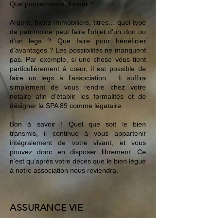
Que pouvez-vous donner ?
Argent, biens immobiliers, titres... quel type
de patrimoine peut faire l'objet d'un don ou
d'un legs ? Que faire pour bénéficier
d’avantages ? Les possibilités ne manquent
pas. Par exemple, si une chose vous tient
particulièrement à cœur, il est possible de
faire un legs à l’association. Il suffira
simplement de vous rendre chez votre
notaire afin d’établir les formalités et de
désigner la SPA 89 comme légataire.
Bon à savoir ! Quel que soit le bien
transmis, il continue à vous appartenir
intégralement de votre vivant, et vous
pouvez donc en disposer librement. Ce
n’est qu’après votre décès que le bien légué
à notre association nous reviendra.
ASSURANCE VIE