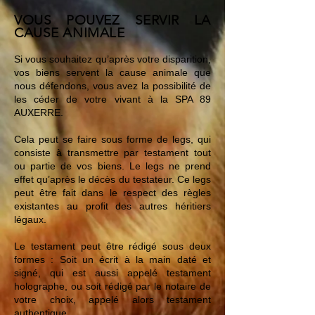
VOUS POUVEZ SERVIR LA
CAUSE ANIMALE
Si vous souhaitez qu’après votre disparition,
vos biens servent la cause animale que
nous défendons, vous avez la possibilité de
les céder de votre vivant à la SPA 89
AUXERRE.
Cela peut se faire sous forme de legs, qui
consiste à transmettre par testament tout
ou partie de vos biens. Le legs ne prend
effet qu’après le décès du testateur. Ce legs
peut être fait dans le respect des règles
existantes au profit des autres héritiers
légaux.
Le testament peut être rédigé sous deux
formes : Soit un écrit à la main daté et
signé, qui est aussi appelé testament
holographe, ou soit rédigé par le notaire de
votre choix, appelé alors testament
authentique.