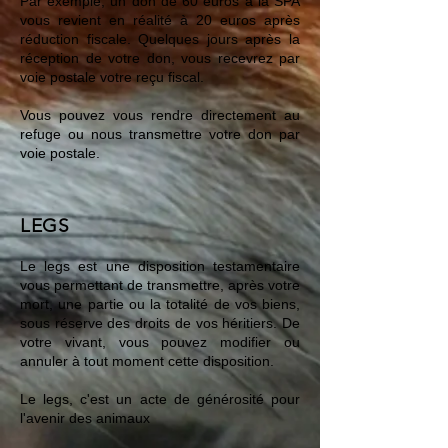
Par exemple, un don de 60 euros à la SPA
vous revient en réalité à 20 euros après
réduction fiscale. Quelques jours après la
réception de votre don, vous recevrez par
voie postale votre reçu fiscal.
Vous pouvez vous rendre directement au
refuge ou nous transmettre votre don par
voie postale.
LEGS
Le legs est une disposition testamentaire
vous permettant de transmettre, après votre
mort, une partie ou la totalité de vos biens,
sous réserve des droits de vos héritiers. De
votre vivant, vous pouvez modifier ou
annuler à tout moment cette disposition.
Le legs, c'est un acte de générosité pour
l'avenir des animaux