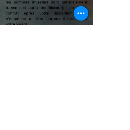
les sommes investies sont généralement
transmises au(x) bénéficiaire(s) de votre
contrat après votre disparition, rien
n’empêche qu’elles leur soient versées de
votre vivant.
Comment procéder ?
Vous n’avez pas encore de contrat
d’assurance-vie : il vous suffit d’en souscrire
un auprès de votre banquier ou de votre
assureur en instituant la SPA 89 comme
bénéficiaire.
Vous avez déjà un contrat : un simple
avenant au contrat vous permettra de nous
ajouter à la liste de vos bénéficiaires. Dans
les deux cas, vous n’aurez qu’une formalité
à accomplir : faire figurer sur la clause
bénéficiaire de votre contrat : La SPA 89
dont l’adresse est située : Route de Toucy
- 89000 AUXERRE.
Votre volonté est respectée : en effectuant