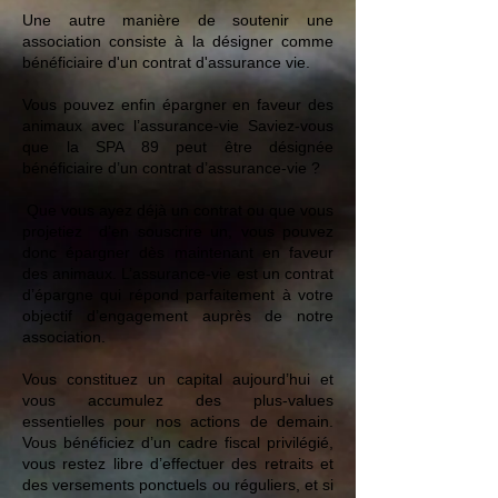
Une autre manière de soutenir une
association consiste à la désigner comme
bénéficiaire d'un contrat d'assurance vie.
Vous pouvez enfin épargner en faveur des
animaux avec l’assurance-vie Saviez-vous
que la SPA 89 peut être désignée
bénéficiaire d’un contrat d’assurance-vie ?
Que vous ayez déjà un contrat ou que vous
projetiez d’en souscrire un, vous pouvez
donc épargner dès maintenant en faveur
des animaux. L’assurance-vie est un contrat
d’épargne qui répond parfaitement à votre
objectif d’engagement auprès de notre
association.
Vous constituez un capital aujourd’hui et
vous accumulez des plus-values
essentielles pour nos actions de demain.
Vous bénéficiez d’un cadre fiscal privilégié,
vous restez libre d’effectuer des retraits et
des versements ponctuels ou réguliers, et si